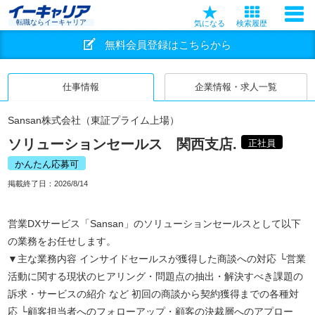
転職ならイーキャリア
気になる
検索履歴
無料会員登録はこちらから
仕事情報
企業情報・求人一覧
Sansan株式会社（東証プライム上場）
ソリューションセールス 関西支店.
正社員
かんたん応募可
掲載終了日：
2026/8/14
営業DXサービス「Sansan」のソリューションセールスとして以下
の業務をお任せします。
▼主な業務内容 インサイドセールスが獲得した商談への対応 └営業
活動に関する現状のヒアリング・問題点の抽出・解決すべき課題の
訴求・サービスの紹介 など 初回の商談から契約獲得までの各種対
応 └顧客担当者へのフォローアップ・顧客の決裁層へのアプロー