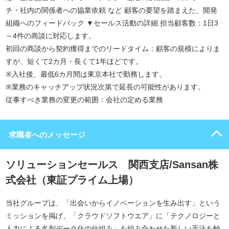
チ・社内の関係者への協業依頼 など 顧客の要望を踏まえた、開発
組織へのフィードバック ▼セールス活動の詳細 担当顧客数：1日3
～4件の商談に対応します。
初回の商談から契約獲得までのリードタイム：顧客の規模によりま
すが、短くて2カ月・長くて1年ほどです。
※入社後、最低6カ月間は東京本社で勤務します。
※業務のキャッチアップ状況次第で延長の可能性があります。
従事すべき業務の変更の範囲：会社の定める業務
求職者へのメッセージ
ソリューションセールス 関西支店/Sansan株
式会社（東証プライム上場）
当社グループは、「出会いからイノベーションを生み出す」という
ミッションを掲げ、「クラウドソフトウエア」に「テクノロジーと
人力による名刺データ化の仕組み」を組み合わせた新しい手法を軸