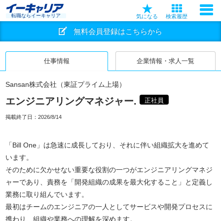
転職ならイーキャリア
気になる
検索履歴
無料会員登録はこちらから
仕事情報
企業情報・求人一覧
Sansan株式会社（東証プライム上場）
エンジニアリングマネジャー.
正社員
掲載終了日：
2026/8/14
「Bill One」は急速に成長しており、それに伴い組織拡大を進めて
います。
そのために欠かせない重要な役割の一つがエンジニアリングマネジ
ャーであり、責務を「開発組織の成果を最大化すること」と定義し
業務に取り組んでいます。
最初はチームのエンジニアの一人としてサービスや開発プロセスに
携わり、組織や業務への理解を深めます。