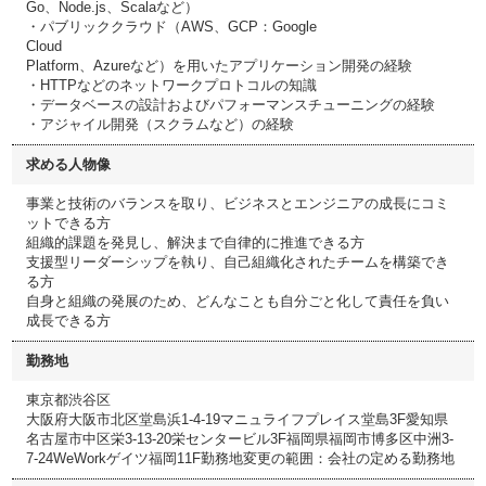
Go、Node.js、Scalaなど）
・パブリッククラウド（AWS、GCP：Google
Cloud
Platform、Azureなど）を用いたアプリケーション開発の経験
・HTTPなどのネットワークプロトコルの知識
・データベースの設計およびパフォーマンスチューニングの経験
・アジャイル開発（スクラムなど）の経験
求める人物像
事業と技術のバランスを取り、ビジネスとエンジニアの成長にコミ
ットできる方
組織的課題を発見し、解決まで自律的に推進できる方
支援型リーダーシップを執り、自己組織化されたチームを構築でき
る方
自身と組織の発展のため、どんなことも自分ごと化して責任を負い
成長できる方
勤務地
東京都渋谷区
大阪府大阪市北区堂島浜1-4-19マニュライフプレイス堂島3F愛知県
名古屋市中区栄3-13-20栄センタービル3F福岡県福岡市博多区中洲3-
7-24WeWorkゲイツ福岡11F勤務地変更の範囲：会社の定める勤務地