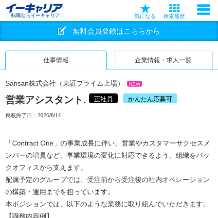
転職ならイーキャリア
気になる
検索履歴
無料会員登録はこちらから
仕事情報
企業情報・求人一覧
Sansan株式会社（東証プライム上場）
NEW
営業アシスタント.
正社員
かんたん応募可
掲載終了日：
2026/8/14
「Contract One」の事業成長に伴い、営業やカスタマーサクセスメ
ンバーの増員など、事業環境の変化に対応できるよう、組織をバッ
クオフィスから支えます。
配属予定のグループでは、受注前から受注後の社内オペレーション
の構築・運用までを担っています。
本ポジションでは、以下のような業務に取り組んでいただきます。
【職務内容例】