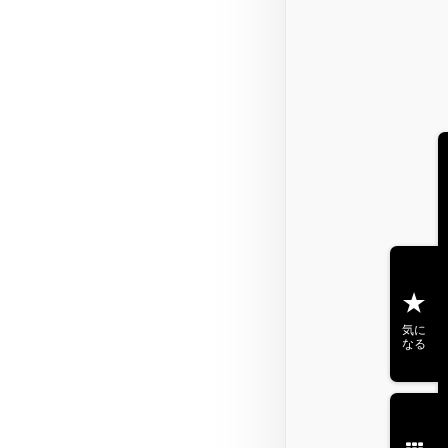
気に
なる