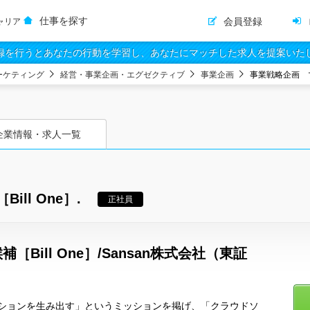
仕事を探す
会員登録
ャリア
録を行うとあなたの行動を学習し、あなたにマッチした求人を提案いた
ーケティング
経営・事業企画・エグゼクティブ
事業企画
事業戦略企画 マ
企業情報・求人一覧
ll One］.
正社員
Bill One］/Sansan株式会社（東証
ションを生み出す」というミッションを掲げ、「クラウドソ