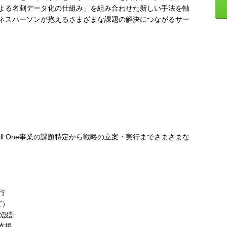
よる名刺データ化の仕組み」を組み合わせた新しい手法を軸
ネスパーソンが抱えるさまざまな課題の解決につながるサー
、Bill One事業の課題特定から戦略の立案・実行までさまざまな
行
ど）
の設計
支援