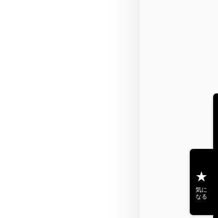
気に
なる