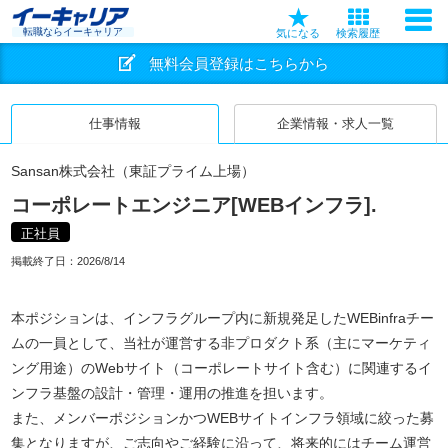
転職ならイーキャリア
気になる
検索履歴
無料会員登録はこちらから
仕事情報
企業情報・求人一覧
Sansan株式会社（東証プライム上場）
コーポレートエンジニア[WEBインフラ].
正社員
掲載終了日：
2026/8/14
本ポジションは、インフラグループ内に新規発足したWEBinfraチー
ムの一員として、当社が運営する非プロダクト系（主にマーケティ
ング用途）のWebサイト（コーポレートサイト含む）に関連するイ
ンフラ基盤の設計・管理・運用の推進を担います。
また、メンバーポジションかつWEBサイトインフラ領域に絞った募
集となりますが、ご志向やご経験に沿って、将来的にはチーム運営