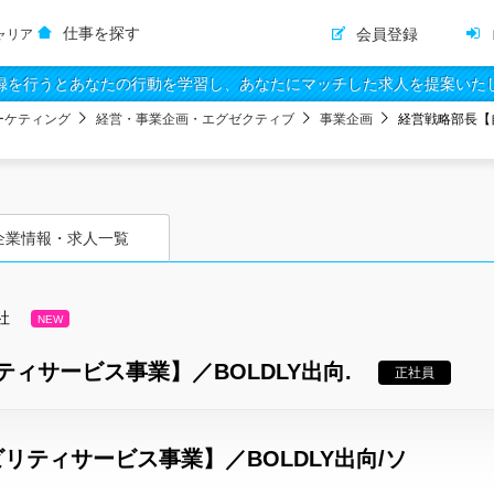
仕事を探す
会員登録
ャリア
録を行うとあなたの行動を学習し、あなたにマッチした求人を提案いた
ーケティング
経営・事業企画・エグゼクティブ
事業企画
経営戦略部長【
企業情報・求人一覧
社
NEW
ィサービス事業】／BOLDLY出向.
正社員
リティサービス事業】／BOLDLY出向/ソ