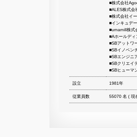
■株式会社Ago
■ALES株式会
■株式会社イ
■インキュデ
■umamill株
■Aホールデ
■SBアットワ
■SBイノベン
■SBエンジニ
■SBクリエイ
■SBヒュー
設立
1981年
従業員数
55070 名 ( 現