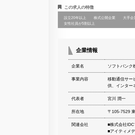
この求人の特徴
設立20年以上
株式公開企業
大手企
女性社員が5割以上
企業情報
企業名
ソフトバンク
事業内容
移動通信サー
供、インター
代表者
宮川 潤一
所在地
〒105-752
関連会社
■株式会社ID
■アイティメ