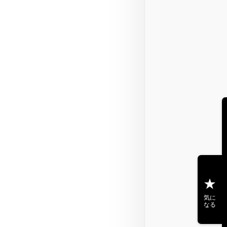
気に
なる