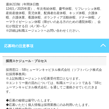
週休2日制（年間休日数
124日／2025年度）、年次有給休暇、慶弔休暇、リフレッシュ休暇、
産前産後休暇、育児休業、配偶者出産休暇、キッズ休暇、介護休
暇、介護休業、看護休暇、ボランティア活動休暇、ドナー休暇、ノ
ーマライゼーション休暇（障がいのある方のための通院休暇）、会
社が指定する日（4／30～5／
※詳細は転職エージェントへお問い合わせください。
応募時の注意事項
採用スケジュール・プロセス
採用窓口：SBヒューマンキャピタル株式会社（ソフトバンク株式会
社採用事務局）
※上記転職エージェントが応募受付窓口となります。
※エントリー後の流れについては、転職エージェントである「SBヒ
ューマンキャピタル株式会社」を通してご連絡させていただきま
す。
◆応募の秘密は厳守いたします。
◆応募いただく個人情報は採用業務にのみ利用いたします。