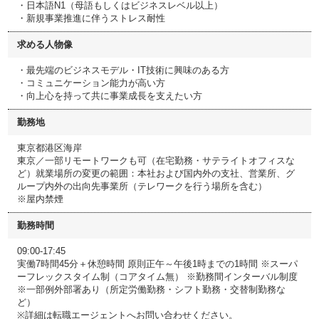
・日本語N1（母語もしくはビジネスレベル以上）
・新規事業推進に伴うストレス耐性
求める人物像
・最先端のビジネスモデル・IT技術に興味のある方
・コミュニケーション能力が高い方
・向上心を持って共に事業成長を支えたい方
勤務地
東京都港区海岸
東京／一部リモートワークも可（在宅勤務・サテライトオフィスな
ど）就業場所の変更の範囲：本社および国内外の支社、営業所、グ
ループ内外の出向先事業所（テレワークを行う場所を含む）
※屋内禁煙
勤務時間
09:00-17:45
実働7時間45分＋休憩時間 原則正午～午後1時までの1時間 ※スーパ
ーフレックスタイム制（コアタイム無） ※勤務間インターバル制度
※一部例外部署あり（所定労働勤務・シフト勤務・交替制勤務な
ど）
※詳細は転職エージェントへお問い合わせください。