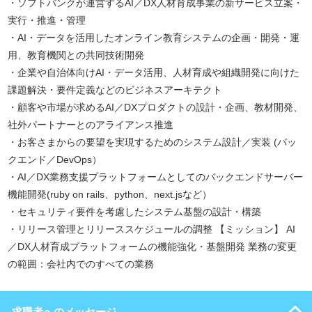
・ソフトバンクが運営するAI／DX人材育成事業の新サービス立案・
実行・推進・管理
・AI・データを活用したオンライン教育システムの企画・開発・運
用、教育機関との共同技術開発
・企業や自治体向けAI・データ活用、人材育成や組織開発に向けた
課題解決・要件定義などのビジネスアーキテクト
・顧客や市場が求めるAI／DXプロダクトの設計・企画、教材開発、
社外パートナーとのアライアンス推進
・お客さまからの要望を実現するためのシステム設計／実装 (バッ
クエンド／DevOps）
・AI／DX業務支援プラットフォームとしてのバックエンドサーバー
機能開発(ruby on rails、python、next.jsなど）
・セキュリティ要件を考慮したシステム基盤の設計・構築
・リリース管理とリリーススケジュールの調整 【ミッション】 AI
／DX人材育成プラットフォームの機能強化・基盤開発 業務の変更
の範囲：会社内でのすべての業務
求職者へのメッセージ