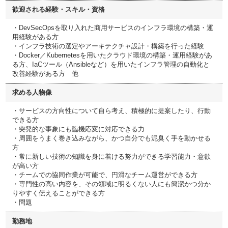
歓迎される経験・スキル・資格
・DevSecOpsを取り入れた商用サービスのインフラ環境の構築・運
用経験がある方
・インフラ技術の選定やアーキテクチャ設計・構築を行った経験
・Docker／Kubernetesを用いたクラウド環境の構築・運用経験があ
る方、IaCツール（Ansibleなど）を用いたインフラ管理の自動化と
改善経験がある方 他
求める人物像
・サービスの方向性について自ら考え、積極的に提案したり、行動
できる方
・突発的な事象にも臨機応変に対応できる力
・周囲をうまく巻き込みながら、かつ自分でも泥臭く手を動かせる
方
・常に新しい技術の知識を身に着ける努力ができる学習能力・意欲
が高い方
・チームでの協同作業が可能で、円滑なチーム運営ができる方
・専門性の高い内容を、その領域に明るくない人にも簡潔かつ分か
りやすく伝えることができる方
・問題
勤務地