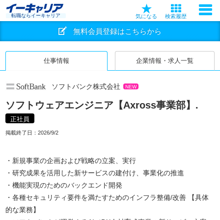
転職ならイーキャリア
気になる
検索履歴
無料会員登録はこちらから
仕事情報
企業情報・求人一覧
ソフトバンク株式会社
NEW
ソフトウェアエンジニア【Axross事業部】.
正社員
掲載終了日：
2026/9/2
・新規事業の企画および戦略の立案、実行
・研究成果を活用した新サービスの建付け、事業化の推進
・機能実現のためのバックエンド開発
・各種セキュリティ要件を満たすためのインフラ整備/改善 【具体
的な業務】