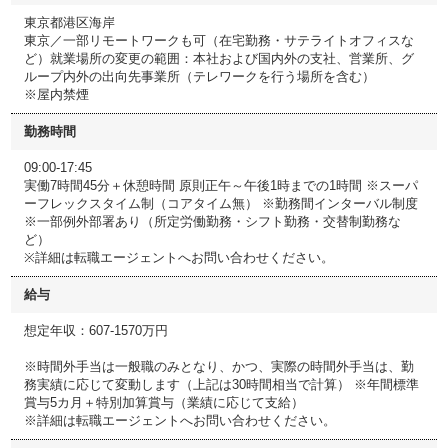
東京都港区海岸
東京／一部リモートワークも可（在宅勤務・サテライトオフィスな
ど）就業場所の変更の範囲：本社および国内外の支社、営業所、グ
ループ内外の出向先事業所（テレワークを行う場所を含む）
※屋内禁煙
勤務時間
09:00-17:45
実働7時間45分＋休憩時間 原則正午～午後1時までの1時間 ※スーパ
ーフレックスタイム制（コアタイム無） ※勤務間インターバル制度
※一部例外部署あり（所定労働勤務・シフト勤務・交替制勤務な
ど）
※詳細は転職エージェントへお問い合わせください。
給与
想定年収：607-1570万円
※時間外手当は一般職のみとなり、かつ、実際の時間外手当は、勤
務実績に応じて変動します（上記は30時間相当で計算） ※年間標準
賞与5カ月＋特別加算賞与（業績に応じて支給）
※詳細は転職エージェントへお問い合わせください。