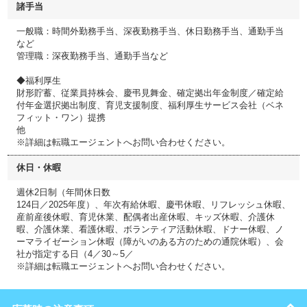
諸手当
一般職：時間外勤務手当、深夜勤務手当、休日勤務手当、通勤手当
など
管理職：深夜勤務手当、通勤手当など
◆福利厚生
財形貯蓄、従業員持株会、慶弔見舞金、確定拠出年金制度／確定給
付年金選択拠出制度、育児支援制度、福利厚生サービス会社（ベネ
フィット・ワン）提携
他
※詳細は転職エージェントへお問い合わせください。
休日・休暇
週休2日制（年間休日数
124日／2025年度）、年次有給休暇、慶弔休暇、リフレッシュ休暇、
産前産後休暇、育児休業、配偶者出産休暇、キッズ休暇、介護休
暇、介護休業、看護休暇、ボランティア活動休暇、ドナー休暇、ノ
ーマライゼーション休暇（障がいのある方のための通院休暇）、会
社が指定する日（4／30～5／
※詳細は転職エージェントへお問い合わせください。