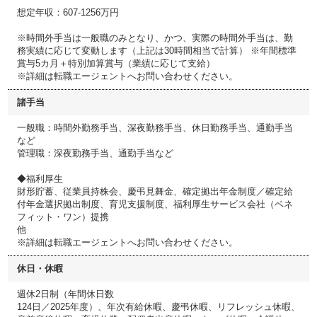
想定年収：607-1256万円
※時間外手当は一般職のみとなり、かつ、実際の時間外手当は、勤
務実績に応じて変動します（上記は30時間相当で計算） ※年間標準
賞与5カ月＋特別加算賞与（業績に応じて支給）
※詳細は転職エージェントへお問い合わせください。
諸手当
一般職：時間外勤務手当、深夜勤務手当、休日勤務手当、通勤手当
など
管理職：深夜勤務手当、通勤手当など
◆福利厚生
財形貯蓄、従業員持株会、慶弔見舞金、確定拠出年金制度／確定給
付年金選択拠出制度、育児支援制度、福利厚生サービス会社（ベネ
フィット・ワン）提携
他
※詳細は転職エージェントへお問い合わせください。
休日・休暇
週休2日制（年間休日数
124日／2025年度）、年次有給休暇、慶弔休暇、リフレッシュ休暇、