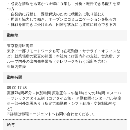
・必要な情報を迅速かつ正確に収集し、分析・報告できる能力を持
つ方
・自発的に行動し、課題解決のために積極的に取り組む方
・周囲と協力して働き、オープンにコミュニケーションを取る方
・挑戦を前向きに受け止め、困難な状況にも柔軟に対応できる方
勤務地
東京都港区海岸
東京／一部リモートワークも可（在宅勤務・サテライトオフィスな
ど）就業場所の変更の範囲：本社および国内外の支社、営業所、グ
ループ内外の出向先事業所（テレワークを行う場所を含む）
※屋内禁煙
勤務時間
09:00-17:45
実働7時間45分＋休憩時間 原則正午～午後1時までの1時間 ※スーパ
ーフレックスタイム制（コアタイム無） ※勤務間インターバル制度
※一部例外部署あり（所定労働勤務・シフト勤務・交替制勤務な
ど）
※詳細は転職エージェントへお問い合わせください。
給与