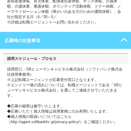
産前産後休暇、育児休業、配偶者出産休暇、キッズ休暇、介護休
暇、介護休業、看護休暇、ボランティア活動休暇、ドナー休暇、ノ
ーマライゼーション休暇（障がいのある方のための通院休暇）、会
社が指定する日（4／30～5／
※詳細は転職エージェントへお問い合わせください。
応募時の注意事項
採用スケジュール・プロセス
採用窓口：SBヒューマンキャピタル株式会社（ソフトバンク株式会
社採用事務局）
※上記転職エージェントが応募受付窓口となります。
※エントリー後の流れについては、転職エージェントである「SBヒ
ューマンキャピタル株式会社」を通してご連絡させていただきま
す。
◆応募の秘密は厳守いたします。
◆応募いただく個人情報は採用業務にのみ利用いたします。
◆個人情報の取扱いについてはこちら
（http://agent.softbankhc.jp/privacy-policy/）をご確認ください。