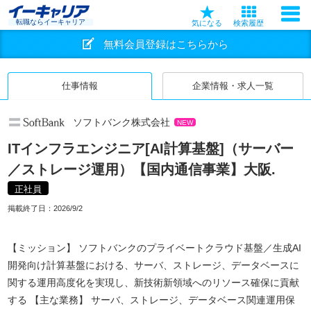
転職ならイーキャリア
気になる
検索履歴
無料会員登録はこちらから
仕事情報
企業情報・求人一覧
ソフトバンク株式会社
NEW
ITインフラエンジニア[AI計算基盤]（サーバー
／ストレージ運用）【国内通信事業】大阪.
正社員
掲載終了日：
2026/9/2
【ミッション】 ソフトバンクのプライベートクラウド基盤／生成AI
開発向け計算基盤における、サーバ、ストレージ、データベースに
関する運用高度化を実現し、新技術新領域へのリソース確保に貢献
する 【主な業務】 サーバ、ストレージ、データベース関連運用保