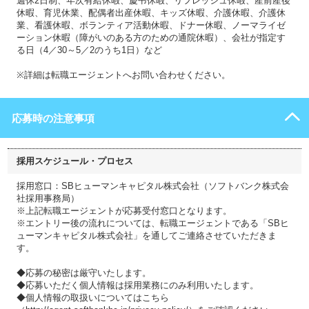
週休2日制、年次有給休暇、慶弔休暇、リフレッシュ休暇、産前産後
休暇、育児休業、配偶者出産休暇、キッズ休暇、介護休暇、介護休
業、看護休暇、ボランティア活動休暇、ドナー休暇、ノーマライゼ
ーション休暇（障がいのある方のための通院休暇）、会社が指定す
る日（4／30～5／2のうち1日）など
※詳細は転職エージェントへお問い合わせください。
応募時の注意事項
採用スケジュール・プロセス
採用窓口：SBヒューマンキャピタル株式会社（ソフトバンク株式会
社採用事務局）
※上記転職エージェントが応募受付窓口となります。
※エントリー後の流れについては、転職エージェントである「SBヒ
ューマンキャピタル株式会社」を通してご連絡させていただきま
す。
◆応募の秘密は厳守いたします。
◆応募いただく個人情報は採用業務にのみ利用いたします。
◆個人情報の取扱いについてはこちら