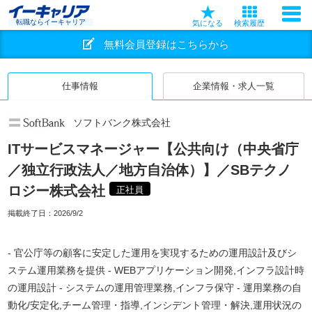
転職ならイーキャリア
気になる
検索履歴
無料会員登録はこちらから
仕事情報
企業情報・求人一覧
ソフトバンク株式会社
ITサービスマネージャー【公共向け（中央省庁
／独立行政法人／地方自治体）】／SBテクノ
ロジー株式会社
正社員
掲載終了日：
2026/9/2
- 官公庁等の顧客に安定した運用を実現するための運用設計及びシ
ステム運用業務を提供 - WEBアプリケーション開発,インフラ設計時
の運用設計 - システムの運用管理業務,インフラ保守 - 運用業務の自
動化/安定化,チーム管理・指導,インシデント管理・解決,運用状況の