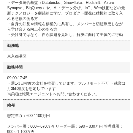
・データ統合基盤（Databricks、Snowflake、Redshift、Azure
Synapse、BigQuery）や、AI・データ分析、IoT、Web技術などの最
新テクノロジーを継続的に学び、プロダクト開発に積極的に取り入
れる意欲のある方
・自身の知見や情報を積極的に共有し、メンバーと切磋琢磨しなが
ら学び合える向上心のある方
・受け身ではなく、自ら課題を見出し、解決に向けて主体的に行動
勤務地
東京都港区
勤務時間
09:00-17:45
・週1-3日程度の出社を推奨しています、フルリモート不可 ・残業は
月35h程度を想定しています
※詳細は転職エージェントへお問い合わせください。
給与
想定年収：600-1100万円
メンバー層：600～670万円 リーダー層：690～830万円 管理職層：
900～1,100万円