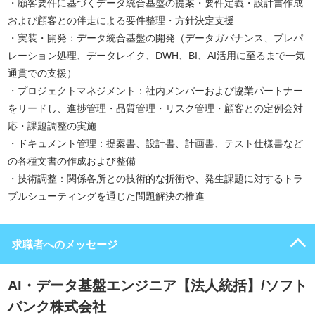
・顧客要件に基づくデータ統合基盤の提案・要件定義・設計書作成
および顧客との伴走による要件整理・方針決定支援
・実装・開発：データ統合基盤の開発（データガバナンス、プレパ
レーション処理、データレイク、DWH、BI、AI活用に至るまで一気
通貫での支援）
・プロジェクトマネジメント：社内メンバーおよび協業パートナー
をリードし、進捗管理・品質管理・リスク管理・顧客との定例会対
応・課題調整の実施
・ドキュメント管理：提案書、設計書、計画書、テスト仕様書など
の各種文書の作成および整備
・技術調整：関係各所との技術的な折衝や、発生課題に対するトラ
ブルシューティングを通じた問題解決の推進
求職者へのメッセージ
AI・データ基盤エンジニア【法人統括】/ソフト
バンク株式会社