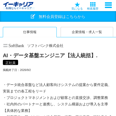
転職ならイーキャリア
気になる
検索履歴
無料会員登録はこちらから
仕事情報
企業情報・求人一覧
ソフトバンク株式会社
AI・データ基盤エンジニア【法人統括】.
正社員
掲載終了日：
2026/9/2
・データ統合基盤など法人顧客向けシステムの提案から要件定義、
実装までの各工程をリード
・プロジェクトマネジメントおよび顧客との直接交渉、調整業務
・社内外のパートナーと連携し、システム構築および導入を主導
【具体的な業務】