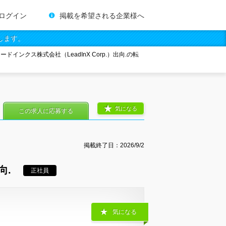
ログイン
掲載を希望される企業様へ
します。
リードインクス株式会社（LeadInX Corp.）出向.の転
気になる
この求人に応募する
掲載終了日：
2026/9/2
向.
正社員
気になる