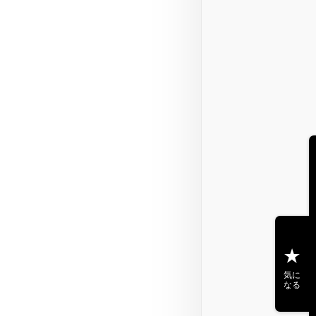
気に
なる