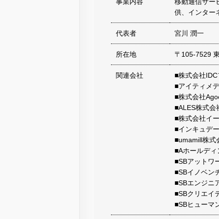
事業内容
移動通信サー
供、インター
代表者
宮川 潤一
所在地
〒105-752
関連会社
■株式会社ID
■アイティメ
■株式会社Ago
■ALES株式会
■株式会社イ
■インキュデ
■umamill株
■Aホールデ
■SBアットワ
■SBイノベン
■SBエンジニ
■SBクリエイ
■SBヒュー