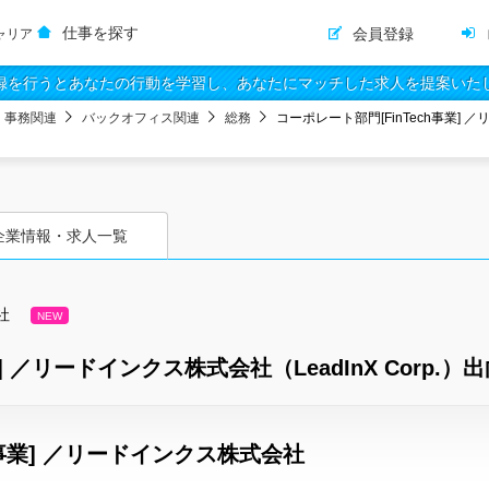
仕事を探す
会員登録
ャリア
録を行うとあなたの行動を学習し、あなたにマッチした求人を提案いた
・事務関連
バックオフィス関連
総務
コーポレート部門[FinTech事業] ／
企業情報・求人一覧
社
NEW
] ／リードインクス株式会社（LeadInX Corp.）出
h事業] ／リードインクス株式会社