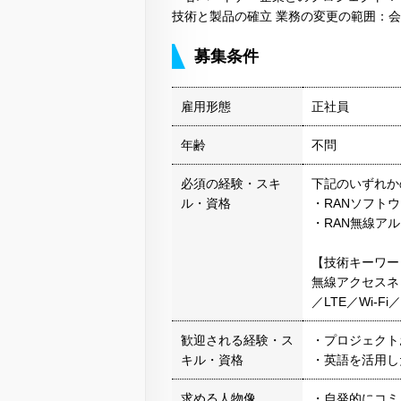
技術と製品の確立 業務の変更の範囲：
募集条件
雇用形態
正社員
年齢
不問
必須の経験・スキ
下記のいずれか
ル・資格
・RANソフト
・RAN無線ア
【技術キーワー
無線アクセスネ
／LTE／Wi-Fi／
歓迎される経験・ス
・プロジェクト
キル・資格
・英語を活用し
求める人物像
・自発的にコミ