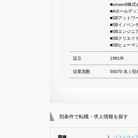
■umamill株
■Aホールデ
■SBアットワ
■SBイノベン
■SBエンジニ
■SBクリエイ
■SBヒュー
設立
1981年
従業員数
55070 名 ( 現
別条件で転職・求人情報を探す
職種
ソフトウェ