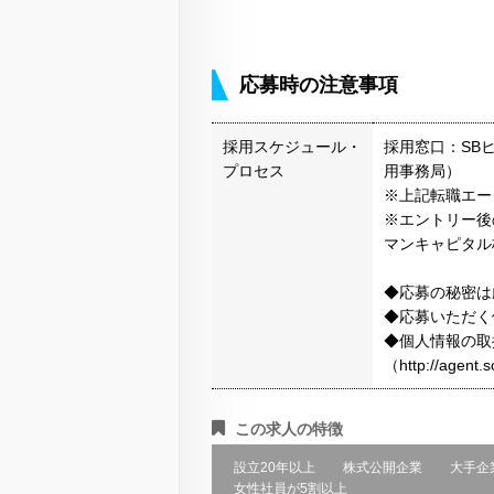
応募時の注意事項
採用スケジュール・
採用窓口：SB
プロセス
用事務局）
※上記転職エー
※エントリー後
マンキャピタル
◆応募の秘密は
◆応募いただく
◆個人情報の取
（http://agen
この求人の特徴
設立20年以上
株式公開企業
大手企
女性社員が5割以上