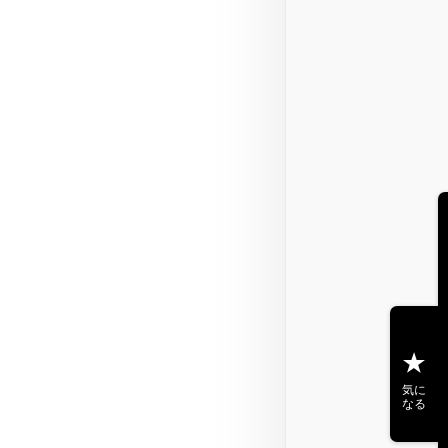
気に
なる