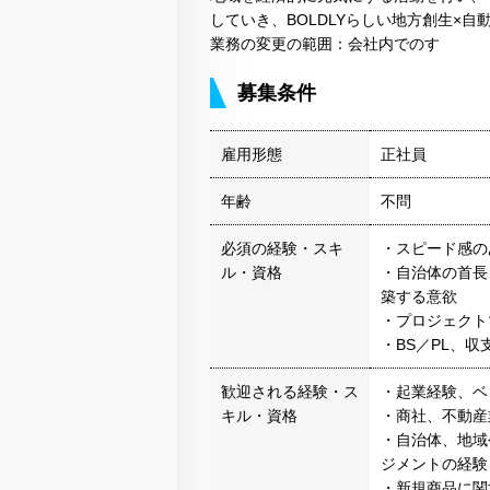
していき、BOLDLYらしい地方創生×
業務の変更の範囲：会社内でのす
募集条件
雇用形態
正社員
年齢
不問
必須の経験・スキ
・スピード感の
ル・資格
・自治体の首長
築する意欲
・プロジェクト
・BS／PL、
歓迎される経験・ス
・起業経験、ベ
キル・資格
・商社、不動産
・自治体、地域
ジメントの経験
・新規商品に関