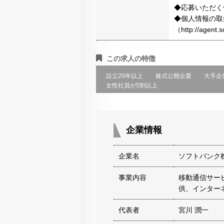
◆応募いただく
◆個人情報の取
（http://agen
この求人の特徴
設立20年以上
株式公開企業
大手企
女性社員が5割以上
企業情報
企業名
ソフトバンク
事業内容
移動通信サー
供、インター
代表者
宮川 潤一