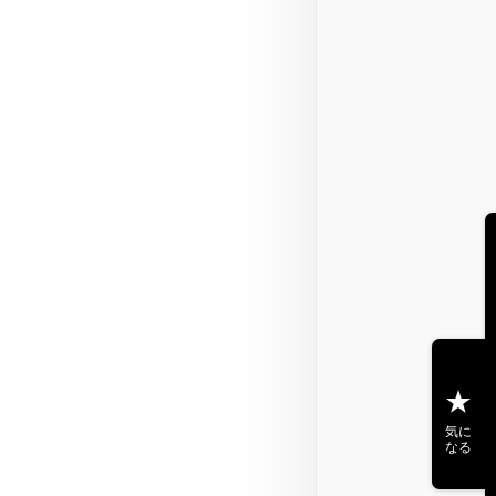
気に
なる