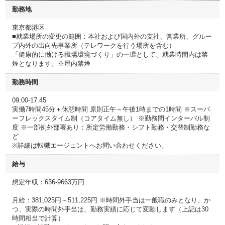
勤務地
東京都港区
■就業場所の変更の範囲：本社および国内外の支社、営業所、グルー
プ内外の出向先事業所（テレワークを行う場所を含む）
「健康的に働ける職場環境づくり」の一環として、就業時間内は禁
煙となります。※屋内禁煙
勤務時間
09:00-17:45
実働7時間45分＋休憩時間 原則正午～午後1時までの1時間 ※スーパ
ーフレックスタイム制（コアタイム無し） ※勤務間インターバル制
度 ※一部例外部署あり：所定労働勤務・シフト勤務・交替制勤務な
ど
※詳細は転職エージェントへお問い合わせください。
給与
想定年収：636-9663万円
月給：381,025円～511,225円 ※時間外手当は一般職のみとなり、か
つ、実際の時間外手当は、勤務実績に応じて変動します（上記は30
時間相当で計算）