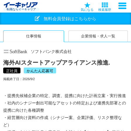
転職ならイーキャリア
気になる
検索履歴
無料会員登録はこちらから
仕事情報
企業情報・求人一覧
ソフトバンク株式会社
海外AIスタートアップアライアンス推進.
正社員
かんたん応募可
掲載終了日：
2026/9/2
・提携先候補企業の特定、調査、提携に向けた計画立案・実行推進
・社内のシナジー創出可能なアセットの特定および連携先部署との
提携に向けた各種調整
・経営層向け資料の作成（シナジー案、企業評価、リスク整理な
ど）